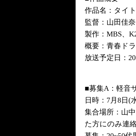
作品名：タイ
監督：山田佳奈
製作：MBS、K2
概要：青春ド
放送予定日：20
■募集A：軽音
日時：7月8日(水
集合場所：山
た方にのみ連
募集：20~50