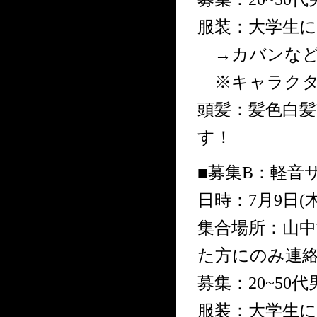
服装：大学生に
→カバンなど
※キャラクタ
頭髪：髪色白髪
す！
■募集B：軽音
日時：7月9日(木
集合場所：山
た方にのみ連
募集：20~50
服装：大学生に