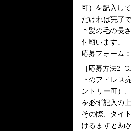
可）を記入し
だければ完了
＊髪の毛の長
付願います。
応募フォーム：https
［応募方法2- 
下のアドレス
ントリー可）
を必ず記入の
その際、タイ
けるますと助