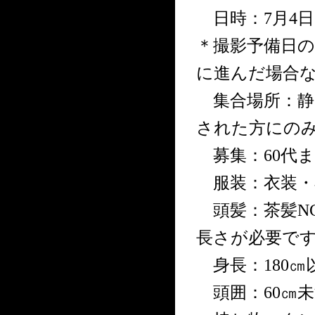
日時：7月4日(
＊撮影予備日の
に進んだ場合
集合場所：静
された方にの
募集：60代ま
服装：衣装・
頭髪：茶髪N
長さが必要で
身長：180㎝
頭囲：60㎝未