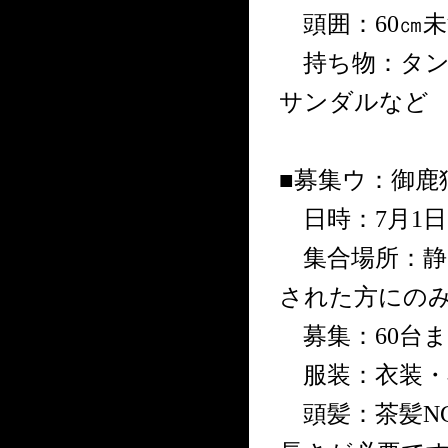
頭囲：60㎝未
持ち物：タン
サンダルなど
■募集ウ：御鹿
日時：7月1日(
集合場所：静
された方にの
募集：60台ま
服装：衣装・
頭髪：茶髪N