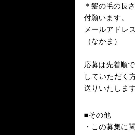
＊髪の毛の長
付願います。
メールアドレス：gy
（なかま）
応募は先着順
していただく方
送りいたしま
■その他
・この募集に