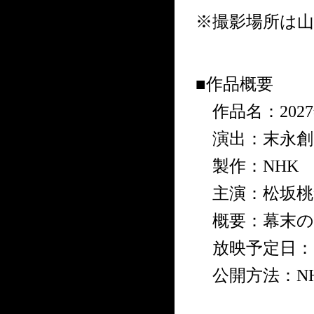
※撮影場所は
■作品概要
作品名：202
演出：末永創
製作：NHK
主演：松坂桃
概要：幕末の
放映予定日：20
公開方法：NHK