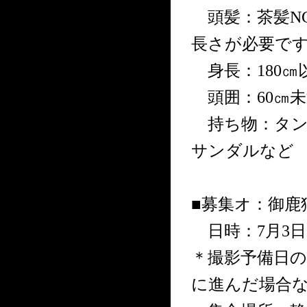
頭髪：茶髪N
長さが必要で
身長：180㎝
頭囲：60㎝未
持ち物：タン
サンダルなど
■募集オ：御鹿
日時：7月3日(
＊撮影予備日の
に進んだ場合