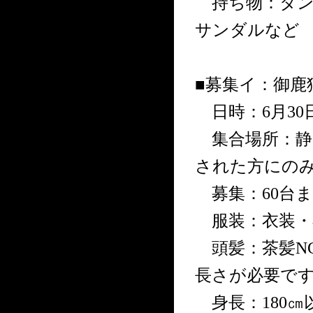
持ち物：タン
サンダルなど
■募集イ：御鹿
日時：6月30日(
集合場所：静
された方にの
募集：60台ま
服装：衣装・
頭髪：茶髪N
長さが必要で
身長：180㎝