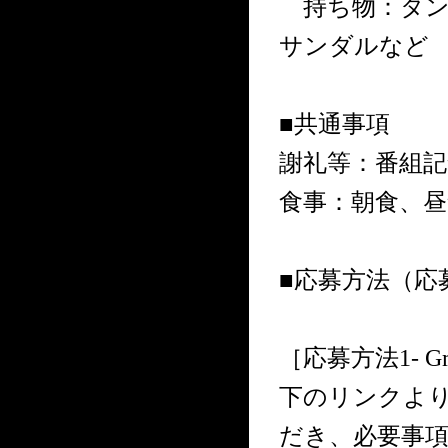
持ち物：タン
サンダルなど
■共通事項
謝礼等：番組記
食事：朝食、昼
■応募方法（応
［応募方法1- 
下のリンクよ
だき、必要事