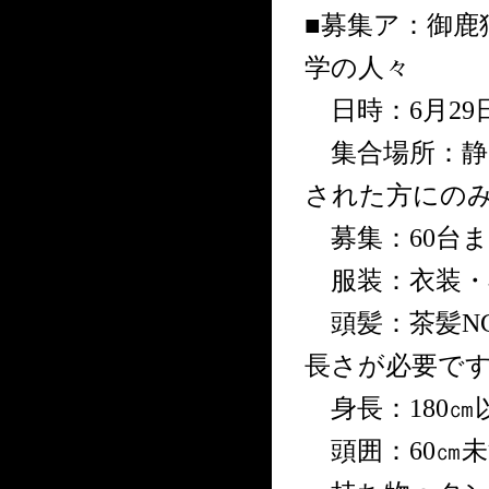
■募集ア：御鹿
学の人々
日時：6月29日(
集合場所：静
された方にの
募集：60台まで
服装：衣装・
頭髪：茶髪N
長さが必要で
身長：180㎝
頭囲：60㎝