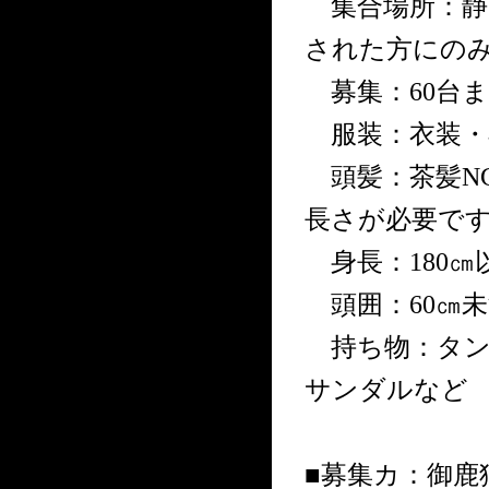
集合場所：静
された方にの
募集：60台ま
服装：衣装・
頭髪：茶髪N
長さが必要で
身長：180㎝
頭囲：60㎝未
持ち物：タン
サンダルなど
■募集カ：御鹿