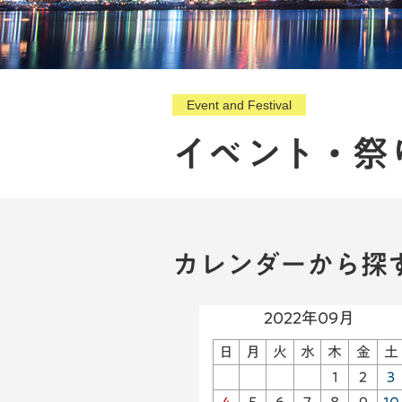
Event and Festival
イベント・祭
カレンダーから探
2022年09月
日
月
火
水
木
金
土
1
2
3