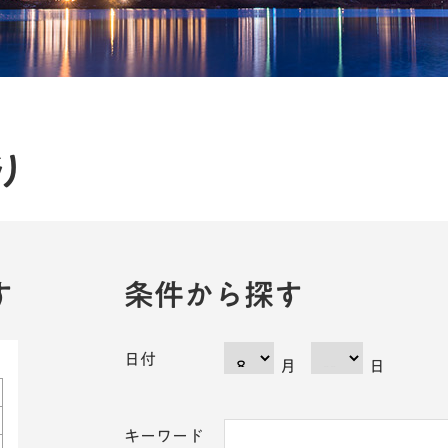
り
す
条件から探す
日付
月
日
キーワード