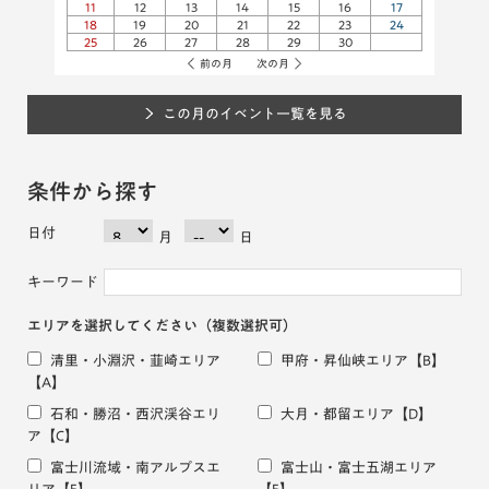
11
12
13
14
15
16
17
18
19
20
21
22
23
24
25
26
27
28
29
30
前の月
次の月
この月のイベント一覧を見る
条件から探す
日付
月
日
キーワード
エリアを選択してください
（複数選択可）
清里・小淵沢・韮崎エリア
甲府・昇仙峡エリア
【B】
【A】
石和・勝沼・西沢渓谷エリ
大月・都留エリア
【D】
ア
【C】
富士川流域・南アルプスエ
富士山・富士五湖エリア