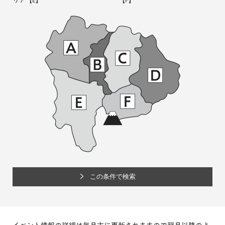
リア
【E】
【F】