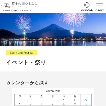
LANGUAGE
メニュー
Event and Festival
イベント・祭り
カレンダーから探す
2022年09月
日
月
火
水
木
金
土
1
2
3
4
5
6
7
8
9
10