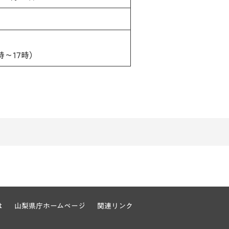
ー
9時～17時）
は
山梨県庁ホームページ
関連リンク