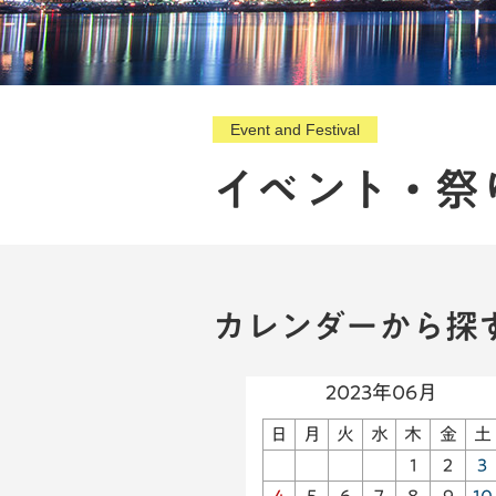
Event and Festival
イベント・祭
カレンダーから探
2023年06月
日
月
火
水
木
金
土
1
2
3