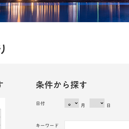
り
す
条件から探す
日付
月
日
キーワード