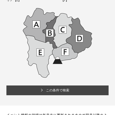
リア
【E】
【F】