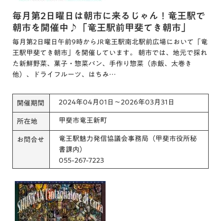
毎月第2日曜日は朝市に来るじゃん！竜王駅で
朝市を開催中♪「竜王駅前甲斐てき朝市」
毎月第2日曜日午前9時からJR竜王駅南北駅前広場において「竜
王駅甲斐てき朝市」を開催しています。 朝市では、地元で採れ
た新鮮野菜、菓子・惣菜パン、手作り惣菜（赤飯、太巻き
他）、ドライフルーツ、はちみ…
2024年04月01日～2026年03月31日
開催期間
甲斐市竜王新町
所在地
竜王駅魅力発信協議会事務局（甲斐市役所秘
お問合せ
書課内）
055-267-7223