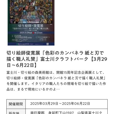
切り絵師俊寛展「色彩のカンパネラ 紙と刃で
描く職人礼賛」富士川クラフトパーク【3月29
日～6月22日】
富士川・切り絵の森美術館は、開館15周年記念企画展として、
切り絵師・俊寛展「色彩のカンパネラ 紙と刃で描く職人礼賛」
を開催します。イタリアの職人たちの現場を切り絵で描いた作
品は、まるで現地にいるかのよ…
2025年03月29日～2025年06月22日
開催期間
南巨摩郡 身延町下山1597 山梨県富士川ク
所在地