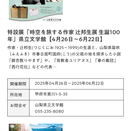
特設展「時空を旅する作家 辻邦生展 生誕100
年」県立文学館【4月26日～6月22日】
作家・辻邦生(つじくにお 1925～1999)の生涯と、山梨県笛吹
（ふえふき）市春日居町国府(こう)の父祖の地を探求した小説
「銀杏散りやまず」や、「背教者ユリアヌス」「春の戴冠」
「西行花伝」などの代表…
2025年04月26日～2025年06月22日
開催期間
甲府市貢川1-5-35
所在地
山梨県立文学館
お問合せ
055-235-8080