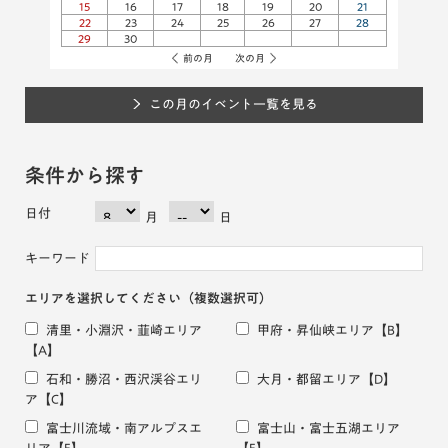
15
16
17
18
19
20
21
22
23
24
25
26
27
28
29
30
前の月
次の月
この月のイベント一覧を見る
条件から探す
日付
月
日
キーワード
エリアを選択してください
（複数選択可）
清里・小淵沢・韮崎エリア
甲府・昇仙峡エリア
【B】
【A】
石和・勝沼・西沢渓谷エリ
大月・都留エリア
【D】
ア
【C】
富士川流域・南アルプスエ
富士山・富士五湖エリア