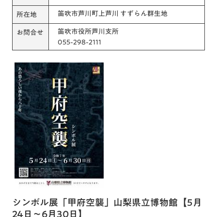
笛吹市芦川町上芦川 すずらん群生地
所在地
笛吹市役所芦川支所
お問合せ
055-298-2111
シンボル展「甲府空襲」山梨県立博物館【5月
24日～6月30日】