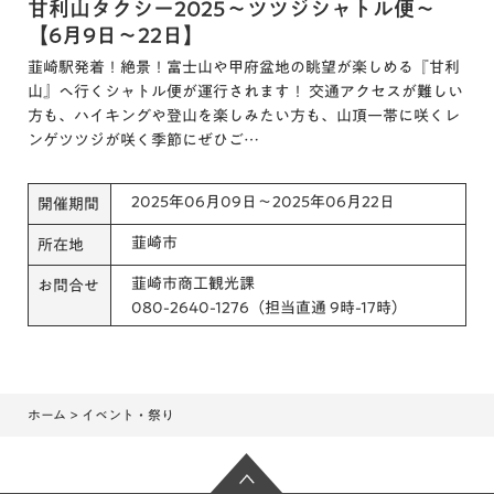
甘利山タクシー2025～ツツジシャトル便～
【6月9日～22日】
韮崎駅発着！絶景！富士山や甲府盆地の眺望が楽しめる『甘利
山』へ行くシャトル便が運行されます！ 交通アクセスが難しい
方も、ハイキングや登山を楽しみたい方も、山頂一帯に咲くレ
ンゲツツジが咲く季節にぜひご…
2025年06月09日～2025年06月22日
開催期間
韮崎市
所在地
韮崎市商工観光課
お問合せ
080-2640-1276（担当直通 9時-17時）
ホーム
> イベント・祭り