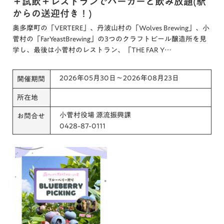
＋試飲＋レストランでバーガーと飲み放題(駅
からの送迎付き！)
奥多摩町の「VERTERE」、丹波山村の「Wolves Brewing」、小
菅村の「FarYeastBrewing」の3つのクラフトビール醸造所を見
学し、最後は小菅村のレストラン、「THE FAR Y…
2026年05月30日～2026年08月23日
開催期間
所在地
小菅村役場 源流振興課
お問合せ
0428-87-0111