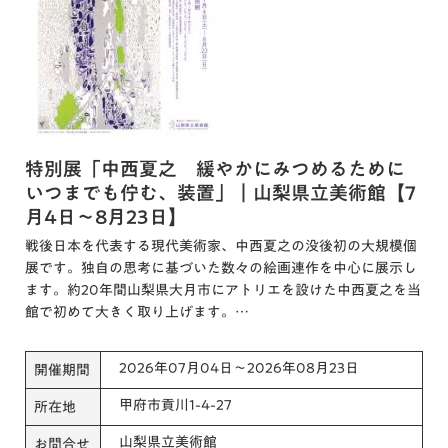
特別展「中西夏之 緩やかにみつめるために
いつまでも佇む、装置」｜山梨県立美術館【7
月4日～8月23日】
戦後日本を代表する現代美術家、中西夏之の没後初の大規模個
展です。独自の思考に基づいた数々の絵画連作を中心に展示し
ます。約20年間山梨県大月市にアトリエを設けた中西夏之を当
館で初めて大きく取り上げます。…
2026年07月04日～2026年08月23日
開催期間
甲府市貢川1-4-27
所在地
山梨県立美術館
お問合せ