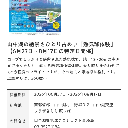
山中湖の絶景をひとり占め♪「熱気球体験」
【6月27日〜8月17日の特定日開催】
ロープでしっかりと係留された熱気球で、地上15〜20mの高さ
までゆったりと上昇する熱気球係留体験。乗り降りを合わせて
も5分程度のフライトですが、その迫力と浮遊感は格別です。
上空からは、360度…
2026年06月27日～2026年08月17日
開催期間
南都留郡 山中湖村平野479-2 山中湖交流
所在地
プラザきらら 原っぱ
山中湖熱気球プロジェクト事務局
お問合せ
03-3527-1184