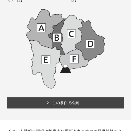
リア
【E】
【F】