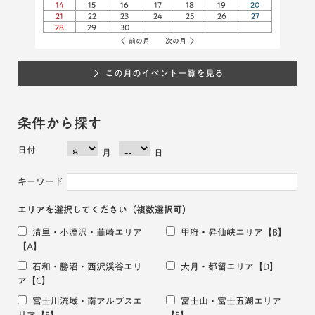
14
15
16
17
18
19
20
21
22
23
24
25
26
27
28
29
30
前の月
次の月
この月のイベント一覧を見る
条件から探す
日付
月
日
キーワード
エリアを選択してください
（複数選択可）
清里・小淵沢・韮崎エリア
甲府・昇仙峡エリア
【B】
【A】
石和・勝沼・西沢渓谷エリ
大月・都留エリア
【D】
ア
【C】
富士川流域・南アルプスエ
富士山・富士五湖エリア