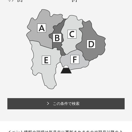
リア
【E】
【F】