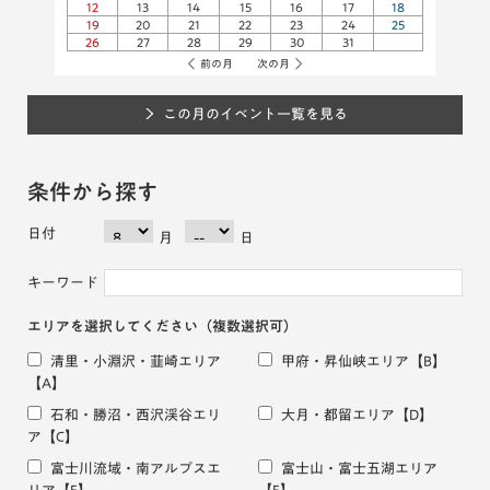
12
13
14
15
16
17
18
19
20
21
22
23
24
25
26
27
28
29
30
31
前の月
次の月
この月のイベント一覧を見る
条件から探す
日付
月
日
キーワード
エリアを選択してください
（複数選択可）
清里・小淵沢・韮崎エリア
甲府・昇仙峡エリア
【B】
【A】
石和・勝沼・西沢渓谷エリ
大月・都留エリア
【D】
ア
【C】
富士川流域・南アルプスエ
富士山・富士五湖エリア