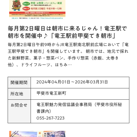
毎月第2日曜日は朝市に来るじゃん！竜王駅で
朝市を開催中♪「竜王駅前甲斐てき朝市」
毎月第2日曜日午前9時からJR竜王駅南北駅前広場において「竜
王駅甲斐てき朝市」を開催しています。 朝市では、地元で採れ
た新鮮野菜、菓子・惣菜パン、手作り惣菜（赤飯、太巻き
他）、ドライフルーツ、はちみ…
2024年04月01日～2026年03月31日
開催期間
甲斐市竜王新町
所在地
竜王駅魅力発信協議会事務局（甲斐市役所秘
お問合せ
書課内）
055-267-7223