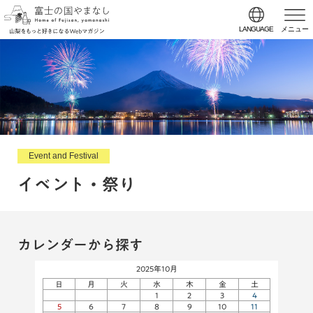
LANGUAGE
メニュー
Event and Festival
イベント・祭り
カレンダーから探す
2025年10月
日
月
火
水
木
金
土
1
2
3
4
5
6
7
8
9
10
11