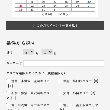
14
15
16
17
18
19
20
21
22
23
24
25
26
27
28
29
30
31
前の月
次の月
この月のイベント一覧を見る
条件から探す
日付
月
日
キーワード
エリアを選択してください
（複数選択可）
清里・小淵沢・韮崎エリア
甲府・昇仙峡エリア
【B】
【A】
石和・勝沼・西沢渓谷エリ
大月・都留エリア
【D】
ア
【C】
富士川流域・南アルプスエ
富士山・富士五湖エリア