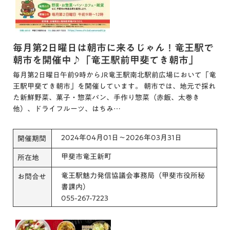
毎月第2日曜日は朝市に来るじゃん！竜王駅で
朝市を開催中♪「竜王駅前甲斐てき朝市」
毎月第2日曜日午前9時からJR竜王駅南北駅前広場において「竜
王駅甲斐てき朝市」を開催しています。 朝市では、地元で採れ
た新鮮野菜、菓子・惣菜パン、手作り惣菜（赤飯、太巻き
他）、ドライフルーツ、はちみ…
2024年04月01日～2026年03月31日
開催期間
甲斐市竜王新町
所在地
竜王駅魅力発信協議会事務局（甲斐市役所秘
お問合せ
書課内）
055-267-7223