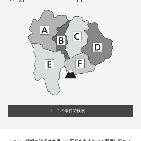
リア
【E】
【F】