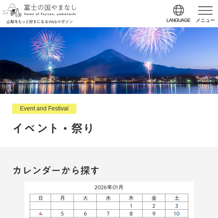
LANGUAGE
メニュー
Event and Festival
イベント・祭り
カレンダーから探す
2026年01月
日
月
火
水
木
金
土
1
2
3
4
5
6
7
8
9
10