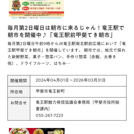
毎月第2日曜日は朝市に来るじゃん！竜王駅で
朝市を開催中♪「竜王駅前甲斐てき朝市」
毎月第2日曜日午前9時からJR竜王駅南北駅前広場において「竜
王駅甲斐てき朝市」を開催しています。 朝市では、地元で採れ
た新鮮野菜、菓子・惣菜パン、手作り惣菜（赤飯、太巻き
他）、ドライフルーツ、はちみ…
2024年04月01日～2026年03月31日
開催期間
甲斐市竜王新町
所在地
竜王駅魅力発信協議会事務局（甲斐市役所秘
お問合せ
書課内）
055-267-7223