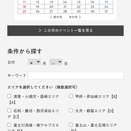
11
12
13
14
15
16
17
18
19
20
21
22
23
24
25
26
27
28
29
30
31
前の月
次の月
この月のイベント一覧を見る
条件から探す
日付
月
日
キーワード
エリアを選択してください
（複数選択可）
清里・小淵沢・韮崎エリア
甲府・昇仙峡エリア
【B】
【A】
石和・勝沼・西沢渓谷エリ
大月・都留エリア
【D】
ア
【C】
富士川流域・南アルプスエ
富士山・富士五湖エリア