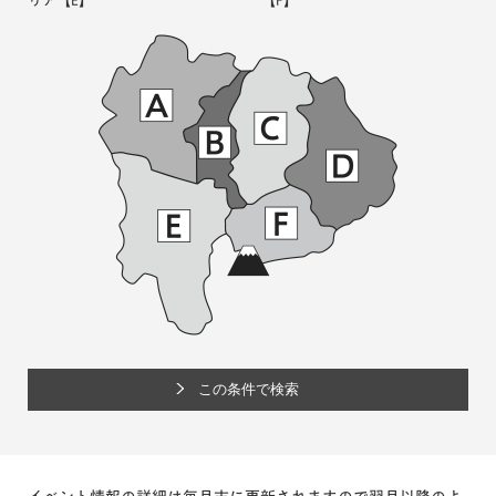
リア
【E】
【F】