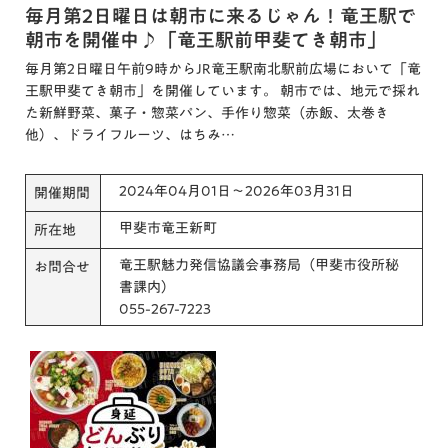
毎月第2日曜日は朝市に来るじゃん！竜王駅で
朝市を開催中♪「竜王駅前甲斐てき朝市」
毎月第2日曜日午前9時からJR竜王駅南北駅前広場において「竜
王駅甲斐てき朝市」を開催しています。 朝市では、地元で採れ
た新鮮野菜、菓子・惣菜パン、手作り惣菜（赤飯、太巻き
他）、ドライフルーツ、はちみ…
2024年04月01日～2026年03月31日
開催期間
甲斐市竜王新町
所在地
竜王駅魅力発信協議会事務局（甲斐市役所秘
お問合せ
書課内）
055-267-7223