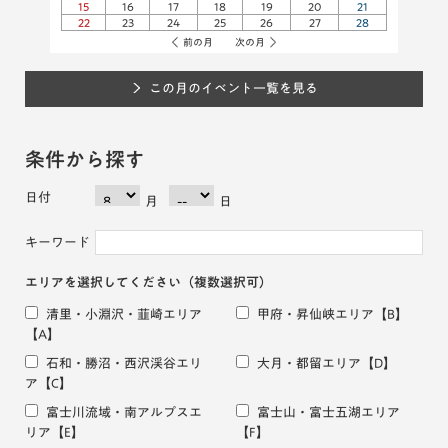
15
16
17
18
19
20
21
22
23
24
25
26
27
28
前の月
次の月
この月のイベント一覧を見る
条件から探す
日付
月
日
キーワード
エリアを選択してください
（複数選択可）
清里・小淵沢・韮崎エリア
甲府・昇仙峡エリア
【B】
【A】
石和・勝沼・西沢渓谷エリ
大月・都留エリア
【D】
ア
【C】
富士川流域・南アルプスエ
富士山・富士五湖エリア
リア
【E】
【F】