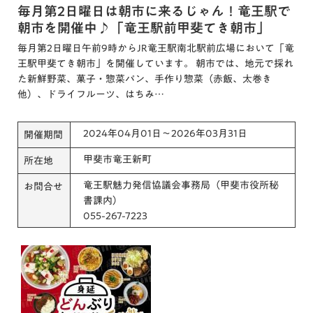
毎月第2日曜日は朝市に来るじゃん！竜王駅で
朝市を開催中♪「竜王駅前甲斐てき朝市」
毎月第2日曜日午前9時からJR竜王駅南北駅前広場において「竜
王駅甲斐てき朝市」を開催しています。 朝市では、地元で採れ
た新鮮野菜、菓子・惣菜パン、手作り惣菜（赤飯、太巻き
他）、ドライフルーツ、はちみ…
2024年04月01日～2026年03月31日
開催期間
甲斐市竜王新町
所在地
竜王駅魅力発信協議会事務局（甲斐市役所秘
お問合せ
書課内）
055-267-7223