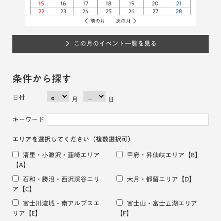
15
16
17
18
19
20
21
22
23
24
25
26
27
28
前の月
次の月
この月のイベント一覧を見る
条件から探す
日付
月
日
キーワード
エリアを選択してください
（複数選択可）
清里・小淵沢・韮崎エリア
甲府・昇仙峡エリア
【B】
【A】
石和・勝沼・西沢渓谷エリ
大月・都留エリア
【D】
ア
【C】
富士川流域・南アルプスエ
富士山・富士五湖エリア
リア
【E】
【F】