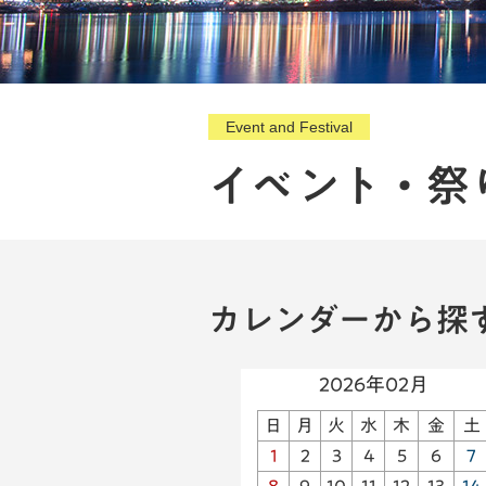
Event and Festival
イベント・祭
カレンダーから探
2026年02月
日
月
火
水
木
金
土
1
2
3
4
5
6
7