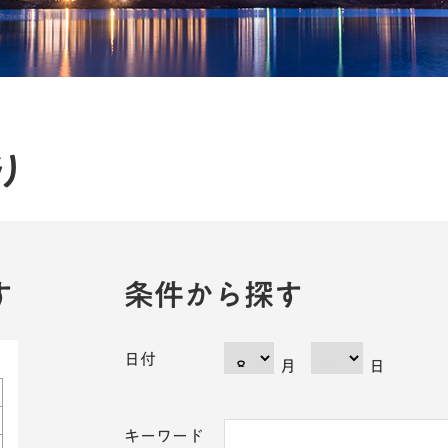
り
す
条件から探す
日付
月
日
キーワード