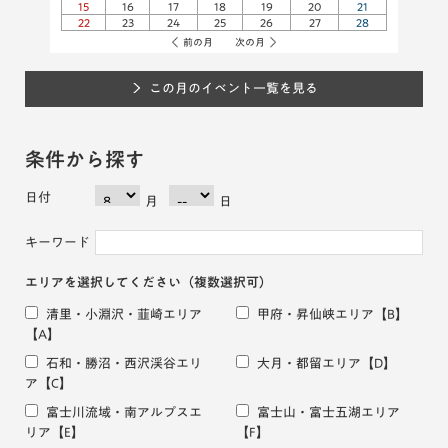
15
16
17
18
19
20
21
22
23
24
25
26
27
28
前の月
次の月
この月のイベント一覧を見る
条件から探す
日付
月
日
キーワード
エリアを選択してください
（複数選択可）
清里・小淵沢・韮崎エリア
甲府・昇仙峡エリア
【B】
【A】
石和・勝沼・西沢渓谷エリ
大月・都留エリア
【D】
ア
【C】
富士川流域・南アルプスエ
富士山・富士五湖エリア
リア
【E】
【F】