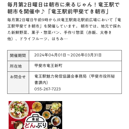
毎月第2日曜日は朝市に来るじゃん！竜王駅で
朝市を開催中♪「竜王駅前甲斐てき朝市」
毎月第2日曜日午前9時からJR竜王駅南北駅前広場において「竜
王駅甲斐てき朝市」を開催しています。 朝市では、地元で採れ
た新鮮野菜、菓子・惣菜パン、手作り惣菜（赤飯、太巻き
他）、ドライフルーツ、はちみ…
2024年04月01日～2026年03月31日
開催期間
甲斐市竜王新町
所在地
竜王駅魅力発信協議会事務局（甲斐市役所秘
お問合せ
書課内）
055-267-7223