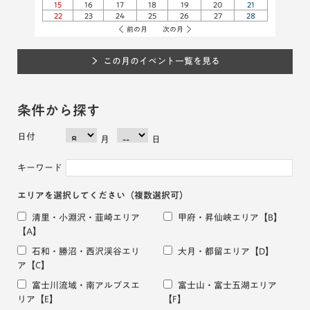
15
16
17
18
19
20
21
22
23
24
25
26
27
28
前の月
次の月
この月のイベント一覧を見る
条件から探す
日付
月
日
キーワード
エリアを選択してください
（複数選択可）
清里・小淵沢・韮崎エリア
甲府・昇仙峡エリア
【B】
【A】
石和・勝沼・西沢渓谷エリ
大月・都留エリア
【D】
ア
【C】
富士川流域・南アルプスエ
富士山・富士五湖エリア
リア
【E】
【F】