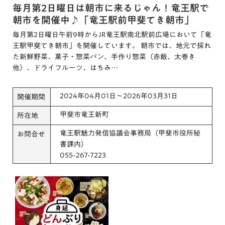
毎月第2日曜日は朝市に来るじゃん！竜王駅で
朝市を開催中♪「竜王駅前甲斐てき朝市」
毎月第2日曜日午前9時からJR竜王駅南北駅前広場において「竜
王駅甲斐てき朝市」を開催しています。 朝市では、地元で採れ
た新鮮野菜、菓子・惣菜パン、手作り惣菜（赤飯、太巻き
他）、ドライフルーツ、はちみ…
2024年04月01日～2026年03月31日
開催期間
甲斐市竜王新町
所在地
竜王駅魅力発信協議会事務局（甲斐市役所秘
お問合せ
書課内）
055-267-7223