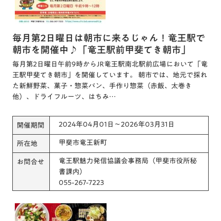
毎月第2日曜日は朝市に来るじゃん！竜王駅で
朝市を開催中♪「竜王駅前甲斐てき朝市」
毎月第2日曜日午前9時からJR竜王駅南北駅前広場において「竜
王駅甲斐てき朝市」を開催しています。 朝市では、地元で採れ
た新鮮野菜、菓子・惣菜パン、手作り惣菜（赤飯、太巻き
他）、ドライフルーツ、はちみ…
2024年04月01日～2026年03月31日
開催期間
甲斐市竜王新町
所在地
竜王駅魅力発信協議会事務局（甲斐市役所秘
お問合せ
書課内）
055-267-7223