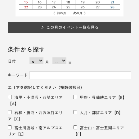
15
16
17
18
19
20
21
22
23
24
25
26
27
28
前の月
次の月
この月のイベント一覧を見る
条件から探す
日付
月
日
キーワード
エリアを選択してください
（複数選択可）
清里・小淵沢・韮崎エリア
甲府・昇仙峡エリア
【B】
【A】
石和・勝沼・西沢渓谷エリ
大月・都留エリア
【D】
ア
【C】
富士川流域・南アルプスエ
富士山・富士五湖エリア
リア
【E】
【F】