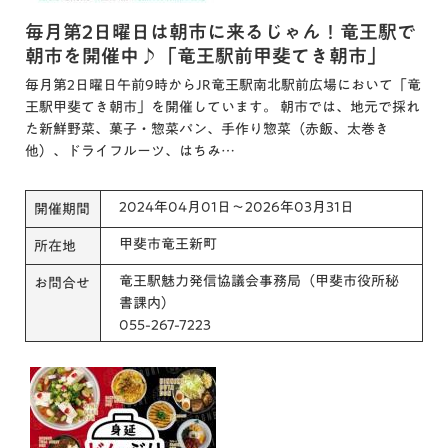
毎月第2日曜日は朝市に来るじゃん！竜王駅で
朝市を開催中♪「竜王駅前甲斐てき朝市」
毎月第2日曜日午前9時からJR竜王駅南北駅前広場において「竜
王駅甲斐てき朝市」を開催しています。 朝市では、地元で採れ
た新鮮野菜、菓子・惣菜パン、手作り惣菜（赤飯、太巻き
他）、ドライフルーツ、はちみ…
2024年04月01日～2026年03月31日
開催期間
甲斐市竜王新町
所在地
竜王駅魅力発信協議会事務局（甲斐市役所秘
お問合せ
書課内）
055-267-7223