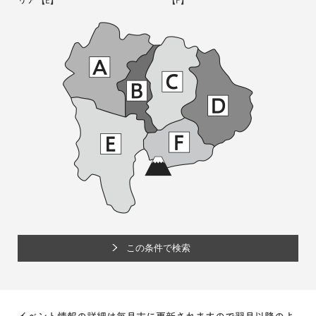
リア
【E】
【F】