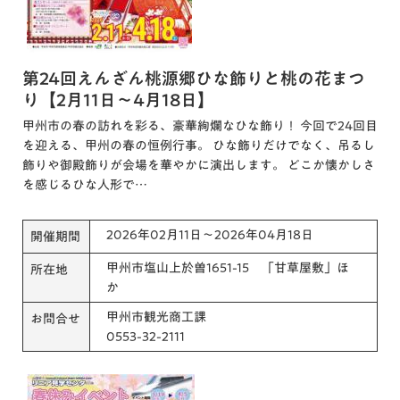
第24回えんざん桃源郷ひな飾りと桃の花まつ
り【2月11日～4月18日】
甲州市の春の訪れを彩る、豪華絢爛なひな飾り！ 今回で24回目
を迎える、甲州の春の恒例行事。 ひな飾りだけでなく、吊るし
飾りや御殿飾りが会場を華やかに演出します。 どこか懐かしさ
を感じるひな人形で…
2026年02月11日～2026年04月18日
開催期間
甲州市塩山上於曽1651-15 「甘草屋敷」ほ
所在地
か
甲州市観光商工課
お問合せ
0553-32-2111