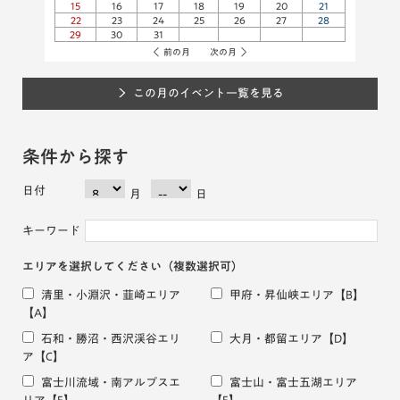
15
16
17
18
19
20
21
22
23
24
25
26
27
28
29
30
31
前の月
次の月
この月のイベント一覧を見る
条件から探す
日付
月
日
キーワード
エリアを選択してください
（複数選択可）
清里・小淵沢・韮崎エリア
甲府・昇仙峡エリア
【B】
【A】
石和・勝沼・西沢渓谷エリ
大月・都留エリア
【D】
ア
【C】
富士川流域・南アルプスエ
富士山・富士五湖エリア