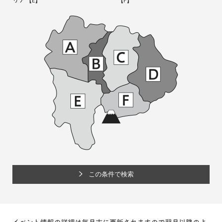
リア
【E】
【F】