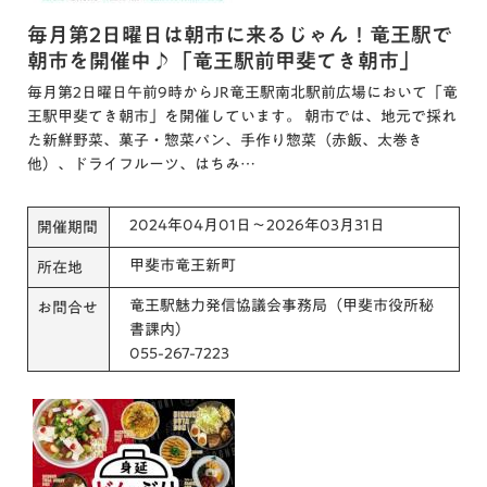
毎月第2日曜日は朝市に来るじゃん！竜王駅で
朝市を開催中♪「竜王駅前甲斐てき朝市」
毎月第2日曜日午前9時からJR竜王駅南北駅前広場において「竜
王駅甲斐てき朝市」を開催しています。 朝市では、地元で採れ
た新鮮野菜、菓子・惣菜パン、手作り惣菜（赤飯、太巻き
他）、ドライフルーツ、はちみ…
2024年04月01日～2026年03月31日
開催期間
甲斐市竜王新町
所在地
竜王駅魅力発信協議会事務局（甲斐市役所秘
お問合せ
書課内）
055-267-7223