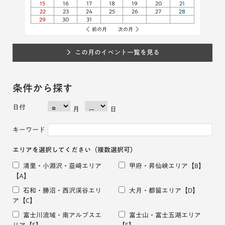
15
16
17
18
19
20
21
22
23
24
25
26
27
28
29
30
31
前の月
次の月
この月のイベント一覧を見る
条件から探す
日付
月
日
キーワード
エリアを選択してください
（複数選択可）
清里・小淵沢・韮崎エリア
甲府・昇仙峡エリア
【B】
【A】
石和・勝沼・西沢渓谷エリ
大月・都留エリア
【D】
ア
【C】
富士川流域・南アルプスエ
富士山・富士五湖エリア