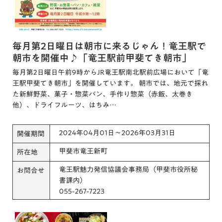
毎月第2日曜日は朝市に来るじゃん！竜王駅で
朝市を開催中♪「竜王駅前甲斐てき朝市」
毎月第2日曜日午前9時からJR竜王駅南北駅前広場において「竜
王駅甲斐てき朝市」を開催しています。 朝市では、地元で採れ
た新鮮野菜、菓子・惣菜パン、手作り惣菜（赤飯、太巻き
他）、ドライフルーツ、はちみ…
2024年04月01日～2026年03月31日
開催期間
甲斐市竜王新町
所在地
竜王駅魅力発信協議会事務局（甲斐市役所秘
お問合せ
書課内）
055-267-7223