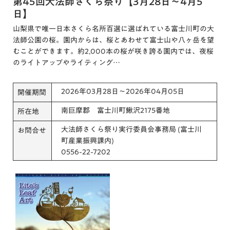
第45回大法師さくら祭り【3月28日～4月5
日】
山梨県で唯一日本さくら名所百選に選ばれている富士川町の大
法師公園の桜。園内からは、桜とあわせて富士山や八ヶ岳を望
むことができます。約2,000本の桜が咲き誇る園内では、夜桜
のライトアップやライティング…
2026年03月28日～2026年04月05日
開催期間
南巨摩郡 富士川町鰍沢2175番地
所在地
大法師さくら祭り実行委員会事務局 (富士川
お問合せ
町産業振興課内)
0556-22-7202