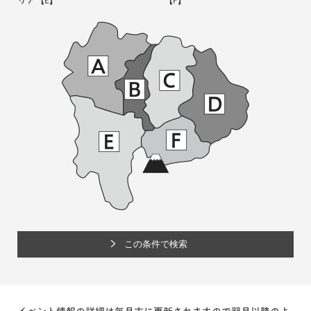
リア
【E】
【F】