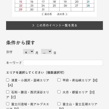
15
16
17
18
19
20
21
22
23
24
25
26
27
28
29
30
31
前の月
次の月
この月のイベント一覧を見る
条件から探す
日付
月
日
キーワード
エリアを選択してください
（複数選択可）
清里・小淵沢・韮崎エリア
甲府・昇仙峡エリア
【B】
【A】
石和・勝沼・西沢渓谷エリ
大月・都留エリア
【D】
ア
【C】
富士川流域・南アルプスエ
富士山・富士五湖エリア