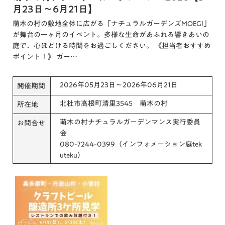
月23日～6月21日】
萌木の村の敷地全体に広がる「ナチュラルガーデンズMOEGI」
が舞台の一ヶ月のイベント。多様な生命があふれる響きあいの
庭で、心ほどける時間をお過ごしください。 《担当者おすすめ
ポイント！》 ガー…
2026年05月23日～2026年06月21日
開催期間
北杜市高根町清里3545 萌木の村
所在地
萌木の村ナチュラルガーデンマンス実行委員
お問合せ
会
080-7244-0399（インフォメーション庭tek
uteku）