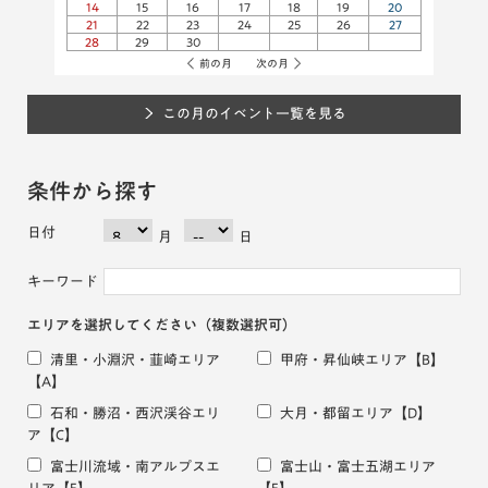
14
15
16
17
18
19
20
21
22
23
24
25
26
27
28
29
30
前の月
次の月
この月のイベント一覧を見る
条件から探す
日付
月
日
キーワード
エリアを選択してください
（複数選択可）
清里・小淵沢・韮崎エリア
甲府・昇仙峡エリア
【B】
【A】
石和・勝沼・西沢渓谷エリ
大月・都留エリア
【D】
ア
【C】
富士川流域・南アルプスエ
富士山・富士五湖エリア