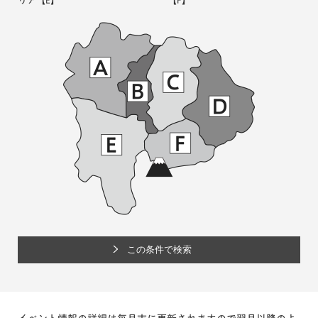
リア
【E】
【F】