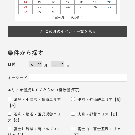
14
15
16
17
18
19
20
21
22
23
24
25
26
27
28
29
30
前の月
次の月
この月のイベント一覧を見る
条件から探す
日付
月
日
キーワード
エリアを選択してください
（複数選択可）
清里・小淵沢・韮崎エリア
甲府・昇仙峡エリア
【B】
【A】
石和・勝沼・西沢渓谷エリ
大月・都留エリア
【D】
ア
【C】
富士川流域・南アルプスエ
富士山・富士五湖エリア