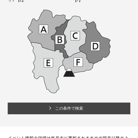
リア
【E】
【F】