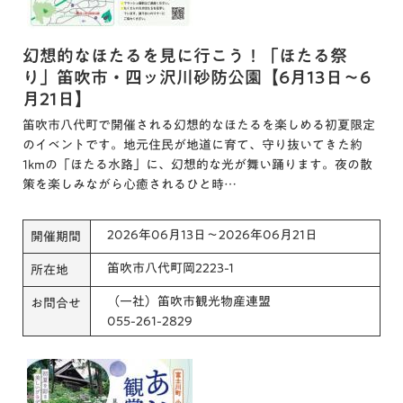
幻想的なほたるを見に行こう！「ほたる祭
り」笛吹市・四ッ沢川砂防公園【6月13日～6
月21日】
笛吹市八代町で開催される幻想的なほたるを楽しめる初夏限定
のイベントです。地元住民が地道に育て、守り抜いてきた約
1kmの「ほたる水路」に、幻想的な光が舞い踊ります。夜の散
策を楽しみながら心癒されるひと時…
2026年06月13日～2026年06月21日
開催期間
笛吹市八代町岡2223-1
所在地
（一社）笛吹市観光物産連盟
お問合せ
055-261-2829