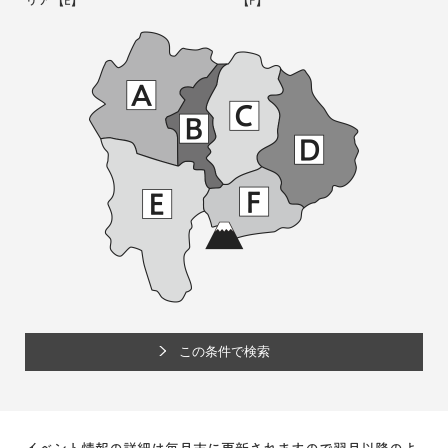
リア
【E】
【F】