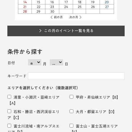
14
15
16
17
18
19
20
21
22
23
24
25
26
27
28
29
30
前の月
次の月
この月のイベント一覧を見る
条件から探す
日付
月
日
キーワード
エリアを選択してください
（複数選択可）
清里・小淵沢・韮崎エリア
甲府・昇仙峡エリア
【B】
【A】
石和・勝沼・西沢渓谷エリ
大月・都留エリア
【D】
ア
【C】
富士川流域・南アルプスエ
富士山・富士五湖エリア