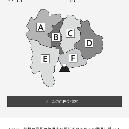
リア
【E】
【F】