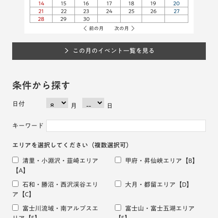
14
15
16
17
18
19
20
21
22
23
24
25
26
27
28
29
30
前の月
次の月
この月のイベント一覧を見る
条件から探す
日付
月
日
キーワード
エリアを選択してください
（複数選択可）
清里・小淵沢・韮崎エリア
甲府・昇仙峡エリア
【B】
【A】
石和・勝沼・西沢渓谷エリ
大月・都留エリア
【D】
ア
【C】
富士川流域・南アルプスエ
富士山・富士五湖エリア