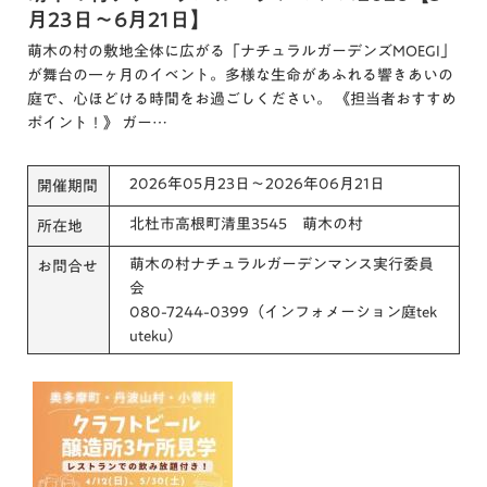
月23日～6月21日】
萌木の村の敷地全体に広がる「ナチュラルガーデンズMOEGI」
が舞台の一ヶ月のイベント。多様な生命があふれる響きあいの
庭で、心ほどける時間をお過ごしください。 《担当者おすすめ
ポイント！》 ガー…
2026年05月23日～2026年06月21日
開催期間
北杜市高根町清里3545 萌木の村
所在地
萌木の村ナチュラルガーデンマンス実行委員
お問合せ
会
080-7244-0399（インフォメーション庭tek
uteku）