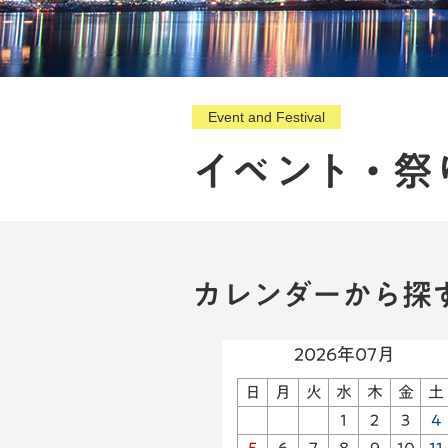
Event and Festival
イベント・祭
カレンダーから探
2026年07月
日
月
火
水
木
金
土
1
2
3
4