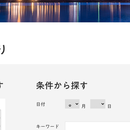
り
す
条件から探す
日付
月
日
キーワード