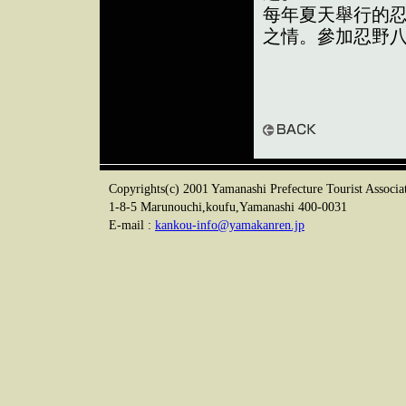
每年夏天舉行的
之情。參加忍野
Copyrights(c) 2001 Yamanashi Prefecture Tourist Associati
1-8-5 Marunouchi,koufu,Yamanashi 400-0031
E-mail :
kankou-info@yamakanren.jp