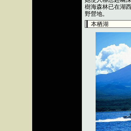
樹海森林已在湖
野營地。
本栖湖