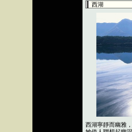
西湖
西湖寧靜而幽雅，
她使人聯想起幽