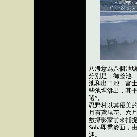
八海意為八個池
分別是：御釜池
池和出口池。富
些池塘滲出，其平均
選”。
忍野村以其優美
月有鳶尾花、六
數攝影家前來捕
Soba即喬麥面
迎。