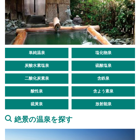
単純温泉
塩化物泉
炭酸水素塩泉
硫酸塩泉
二酸化炭素泉
含鉄泉
酸性泉
含よう素泉
硫黃泉
放射能泉
絶景の温泉を探す