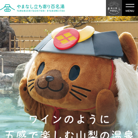
富士の
やまなし立ち
国やま
なし
寄り百名湯