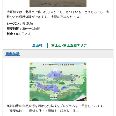
大正館では、北杜市で作ったじゃがいも、さつまいも、とうもろこし、大
根などの収穫体験ができます。 太陽の恵みをたっぷ…
シーズン：
春,夏,秋
所要時間：
30分〜1時間
料金：
800円／人
農業体験
奥河口湖の自然資源を活かした多様なプログラムをご用意しています。
〈農業体験〉 田畑を使って田植え、稲刈り、収…