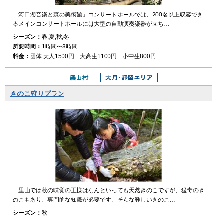
「河口湖音楽と森の美術館」コンサートホールでは、200名以上収容でき
るメインコンサートホールには大型の自動演奏楽器が立ち…
シーズン：
春,夏,秋,冬
所要時間：
1時間〜3時間
料金：
団体:大人1500円 大高生1100円 小中生800円
きのこ狩りプラン
里山では秋の味覚の王様はなんといっても天然きのこですが、猛毒のき
のこもあり、専門的な知識が必要です。そんな難しいきのこ…
シーズン：
秋