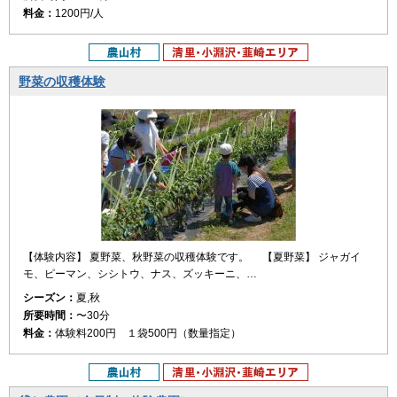
料金：
1200円/人
野菜の収穫体験
【体験内容】 夏野菜、秋野菜の収穫体験です。 【夏野菜】 ジャガイ
モ、ピーマン、シシトウ、ナス、ズッキーニ、…
シーズン：
夏,秋
所要時間：
〜30分
料金：
体験料200円 １袋500円（数量指定）