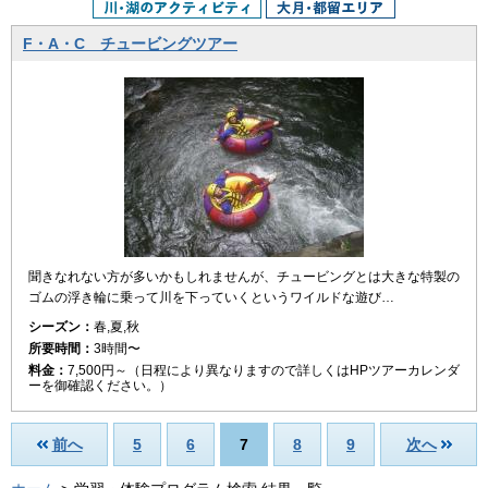
F・A・C チュービングツアー
聞きなれない方が多いかもしれませんが、チュービングとは大きな特製の
ゴムの浮き輪に乗って川を下っていくというワイルドな遊び…
シーズン：
春,夏,秋
所要時間：
3時間〜
料金：
7,500円～（日程により異なりますので詳しくはHPツアーカレンダ
ーを御確認ください。）
前へ
5
6
7
8
9
次へ