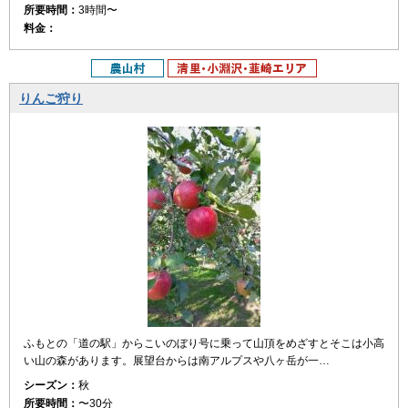
所要時間：
3時間〜
料金：
りんご狩り
ふもとの「道の駅」からこいのぼり号に乗って山頂をめざすとそこは小高
い山の森があります。展望台からは南アルプスや八ヶ岳が一…
シーズン：
秋
所要時間：
〜30分