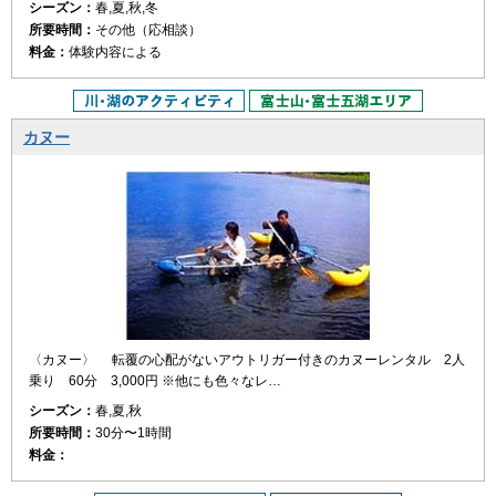
シーズン：
春,夏,秋,冬
所要時間：
その他（応相談）
料金：
体験内容による
カヌー
〈カヌー〉 転覆の心配がないアウトリガー付きのカヌーレンタル 2人
乗り 60分 3,000円 ※他にも色々なレ…
シーズン：
春,夏,秋
所要時間：
30分〜1時間
料金：