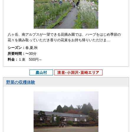
八ヶ岳、南アルプスが一望できる花摘み園では、ハーブをはじめ季節の
花々を摘み取っていただき香りの花束をお持ち帰りいただけま…
シーズン：
春,夏,秋
所要時間：
〜30分
料金：
１束 500円～
野菜の収穫体験