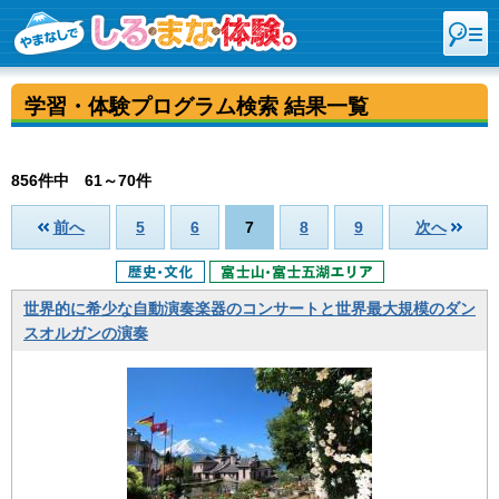
学習・体験プログラム検索 結果一覧
856件中 61～70件
前へ
5
6
7
8
9
次へ
世界的に希少な自動演奏楽器のコンサートと世界最大規模のダン
スオルガンの演奏