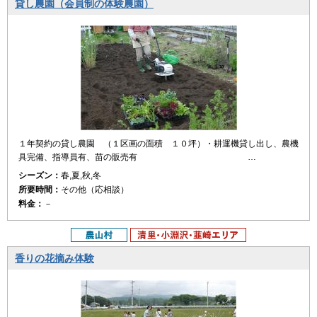
貸し農園（会員制の体験農園）
１年契約の貸し農園 （１区画の面積 １０坪）・耕運機貸し出し、農機
具完備、指導員有、苗の販売有 …
シーズン：
春,夏,秋,冬
所要時間：
その他（応相談）
料金：
－
香りの花摘み体験