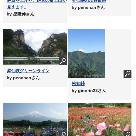
林道を上がり、絶景の富士山が
昇仙峡の渓谷道路
見えます。
by penchanさん
by 星隆伸さん
昇仙峡グリーンライン
by penchanさん
松姫峠
by ginnrin23さん