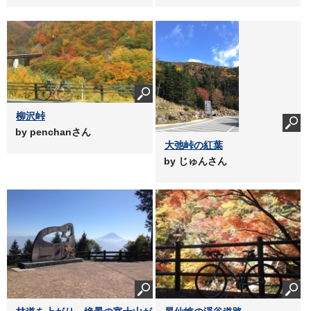
柳沢峠
by penchanさん
大弛峠の紅葉
by じゅんさん