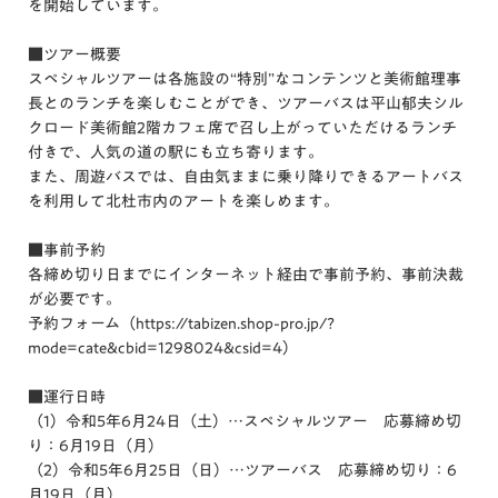
を開始しています。
■ツアー概要
スペシャルツアーは各施設の“特別”なコンテンツと美術館理事
長とのランチを楽しむことができ、ツアーバスは平山郁夫シル
クロード美術館2階カフェ席で召し上がっていただけるランチ
付きで、人気の道の駅にも立ち寄ります。
また、周遊バスでは、自由気ままに乗り降りできるアートバス
を利用して北杜市内のアートを楽しめます。
■事前予約
各締め切り日までにインターネット経由で事前予約、事前決裁
が必要です。
予約フォーム（https://tabizen.shop-pro.jp/?
mode=cate&cbid=1298024&csid=4）
■運行日時
（1）令和5年6月24日（土）…スペシャルツアー 応募締め切
り：6月19日（月）
（2）令和5年6月25日（日）…ツアーバス 応募締め切り：6
月19日（月）