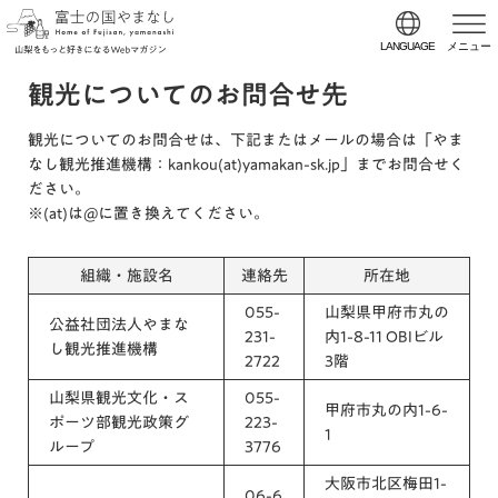
LANGUAGE
メニュー
観光についてのお問合せ先
観光についてのお問合せは、下記またはメールの場合は「やま
なし観光推進機構：kankou(at)yamakan-sk.jp」までお問合せく
ださい。
※(at)は@に置き換えてください。
組織・施設名
連絡先
所在地
055-
山梨県甲府市丸の
公益社団法人やまな
231-
内1-8-11 OBIビル
し観光推進機構
2722
3階
山梨県観光文化・ス
055-
甲府市丸の内1-6-
ポーツ部観光政策グ
223-
1
ループ
3776
大阪市北区梅田1-
06-6