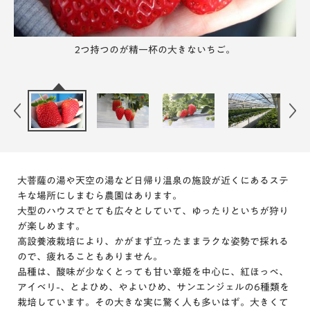
真っ赤になった甘いいちご、たくさん食べてください。
品種によって味も違うので、食べ比べてみてください。
こちらで直売もしています。休憩もできますよ。
2つ持つのが精一杯の大きないちご。
とっても広いハウスです。
大菩薩の湯や天空の湯など日帰り温泉の施設が近くにあるステ
キな場所にしまむら農園はあります。
大型のハウスでとても広々としていて、ゆったりといちが狩り
が楽しめます。
高設養液栽培により、かがまず立ったままラクな姿勢で採れる
ので、疲れることもありません。
品種は、酸味が少なくとっても甘い章姫を中心に、紅ほっぺ、
アイベリ-、とよひめ、やよいひめ、サンエンジェルの6種類を
栽培しています。その大きな実に驚く人も多いはず。大きくて