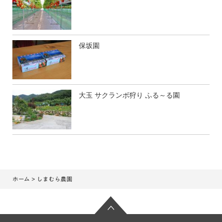
保坂園
大玉 サクランボ狩り ふる～る園
ホーム
> しまむら農園