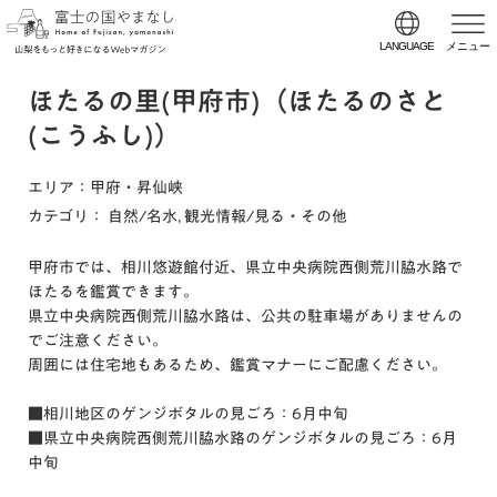
LANGUAGE
メニュー
ほたるの里(甲府市)（ほたるのさと
(こうふし)）
エリア
：甲府・昇仙峡
カテゴリ
：
自然/名水
,
観光情報/見る・その他
甲府市では、相川悠遊館付近、県立中央病院西側荒川脇水路で
ほたるを鑑賞できます。
県立中央病院西側荒川脇水路は、公共の駐車場がありませんの
でご注意ください。
周囲には住宅地もあるため、鑑賞マナーにご配慮ください。
■相川地区のゲンジボタルの見ごろ：6月中旬
■県立中央病院西側荒川脇水路のゲンジボタルの見ごろ：6月
中旬