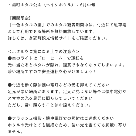
・湯町ホタル公園（ヘイケボタル）：6月中旬
【期間限定】
「一色ホタルの里」でのホタル観賞期間中は、付近にて駐車場
として利用できる場所を無料開放しています。
詳しくは、身延町観光情報サイトをご確認ください。
＜ホタルをご覧になる上での注意点＞
●車のライトは「ロービーム」で運転を
光に当たるとホタルが隠れ、鑑賞できなくなってしまいます。
暗い場所ですので安全運転を心がけましょう！
●付近を歩く際は懐中電灯などの光を抑えてください
足元が悪い場所があります。足元が見えない場合は懐中電灯や
スマホの光を足元に照らして歩いてください。
ただし、常に照らすことはお控えください。
●フラッシュ撮影・懐中電灯での照射はご遠慮ください
ホタルの光はとても繊細なため、強い光を当てても綺麗に写り
ません。