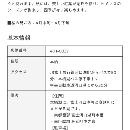
うと訪れます。秋には、美しい紅葉が湖畔を彩り、ヒメマスの
シーズンが到来し、四季折々に楽しめます。
■桜の見ごろ：4月中旬～4月下旬
基本情報
郵便番号
401-0337
住所
本栖
アクセス
JR富士急行線河口湖駅からバスで50
分、本栖湖バス停下車すぐ
中央自動車道河口湖ICから30分
備考
【住所】
本栖湖は、富士河口湖町と身延町に
またがる湖です。
・南都留郡 富士河口湖町本栖
・南巨摩郡 身延町中之倉
【駐車場】