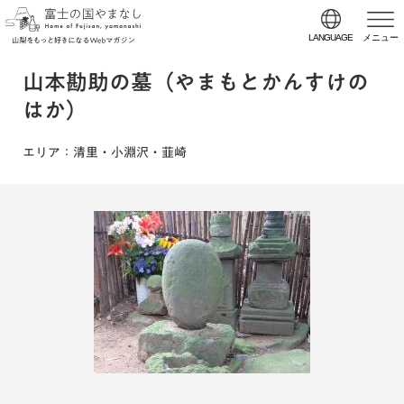
LANGUAGE
メニュー
山本勘助の墓（やまもとかんすけの
はか）
エリア
：清里・小淵沢・韮崎