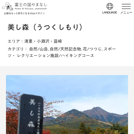
LANGUAGE
メニュー
美し森（うつくしもり）
エリア
：清里・小淵沢・韮崎
カテゴリ
：
自然/山岳
,
自然/天然記念物
,
花/つつじ
,
スポー
ツ・ レクリエーション施設/ハイキングコース