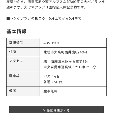
展望台から、清里高原や南アルプスなど360度の大パノラマを
望めます。大ヤマツツジは国指定天然記念物です。
■レンゲツツジの見ごろ：6月上旬から6月中旬
基本情報
郵便番号
409-1501
住所
北杜市大泉町西井出8240-1
アクセス
JR小海線清里駅から車で5分
中央自動車道長坂ICから車で15分
駐車場
バス：4台
普通：50台
備考
駐車無料
地図を表示する