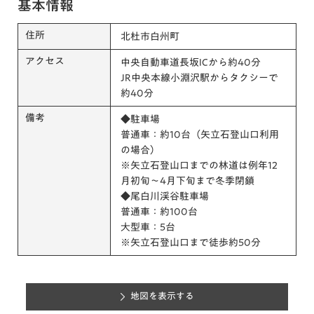
基本情報
住所
北杜市白州町
アクセス
中央自動車道長坂ICから約40分
JR中央本線小淵沢駅からタクシーで
約40分
備考
◆駐車場
普通車：約10台（矢立石登山口利用
の場合）
※矢立石登山口までの林道は例年12
月初旬～4月下旬まで冬季閉鎖
◆尾白川渓谷駐車場
普通車：約100台
大型車：5台
※矢立石登山口まで徒歩約50分
地図を表示する