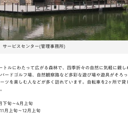
の動植物が見られる豊かな自然環境です
小さい子も楽しめる水遊びスペース
園内には古墳もあるんです！
ーやアスレチックなどのいろいろな遊具があります
花見台から様々な種類の桜を見ることができます
森には小川や木陰など涼しいエリアがあります
鯉に餌を与えることができます
サービスセンター(管理事務所)
サイクルカート（2人乗り）
ートルにわたって広がる森林で、四季折々の自然に気軽に親し
バードゴルフ場、自然観察路など多彩な遊び場や遊具がそろっ
ーツを楽しむ人などが多く訪れています。自転車を2ヶ所で貸
。
月下旬～4月上旬
1月上旬～12月上旬