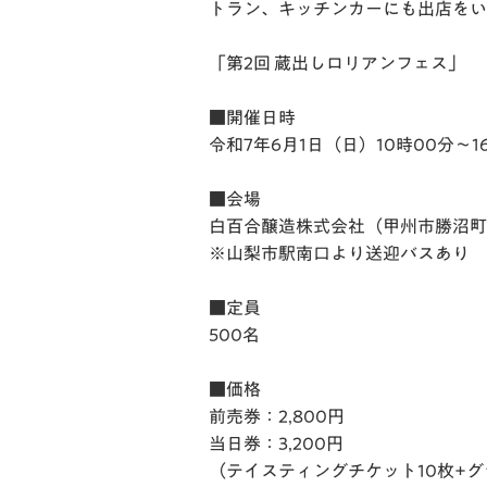
トラン、キッチンカーにも出店をい
「第2回 蔵出しロリアンフェス」
■開催日時
令和7年6月1日（日）10時00分～1
■会場
白百合醸造株式会社（甲州市勝沼町等
※山梨市駅南口より送迎バスあり
■定員
500名
■価格
前売券：2,800円
当日券：3,200円
（テイスティングチケット10枚+グ