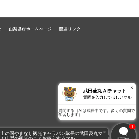
は
山梨県庁ホームページ
関連リンク
×
武田菱丸 AIチャット
質問を入力してほしいマル
質問する（AIは成長中です。多くの質問で
学習します）
1
×
富士の国やまなし観光キャラバン隊長の武田菱丸マ
ル！山梨の観光のことお答えするマル！
武田菱丸へ