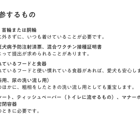
参するもの
、首輪または胴輪
に外さずに、いつも着けていることが必要です。
狂犬病予防注射済票、混合ワクチン接種証明書
よって提出が求められることがあります。
れているフードと食器
れているフードと使い慣れている食器があれば、愛犬も安心し
料用、尿の洗い流し用）
のほかに、粗相をしたときの洗い流し用としても重宝します。
シート、ティッシュペーパー（トイレに流せるもの）、マナー
密閉容器
のときに必要です。