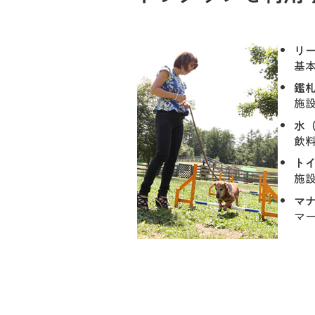
リ
基
鑑
施
水
飲
ト
施
マ
マ