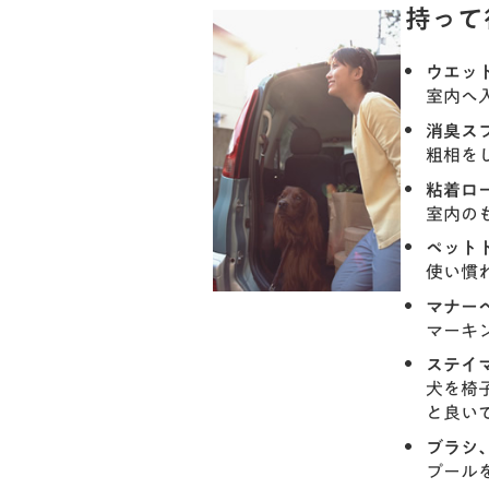
持って
ウエッ
室内へ
消臭ス
粗相を
粘着ロ
室内の
ペット
使い慣
マナー
マーキ
ステイ
犬を椅
と良い
ブラシ
プール