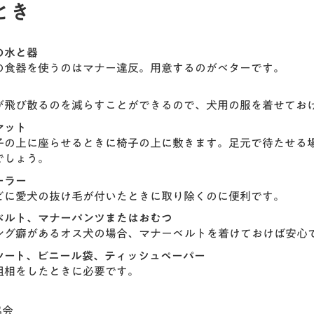
とき
の水と器
の食器を使うのはマナー違反。用意するのがベターです。
が飛び散るのを減らすことができるので、犬用の服を着せてお
マット
子の上に座らせるときに椅子の上に敷きます。足元で待たせる
でしょう。
ーラー
どに愛犬の抜け毛が付いたときに取り除くのに便利です。
ベルト、マナーパンツまたはおむつ
ング癖があるオス犬の場合、マナーベルトを着けておけば安心
シート、ビニール袋、ティッシュペーパー
粗相をしたときに必要です。
協会