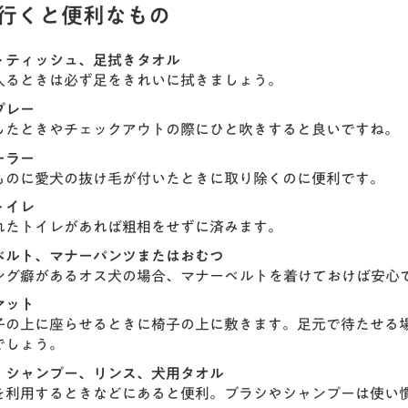
行くと便利なもの
トティッシュ、足拭きタオル
入るときは必ず足をきれいに拭きましょう。
プレー
したときやチェックアウトの際にひと吹きすると良いですね。
ーラー
ものに愛犬の抜け毛が付いたときに取り除くのに便利です。
トイレ
れたトイレがあれば粗相をせずに済みます。
ベルト、マナーパンツまたはおむつ
ング癖があるオス犬の場合、マナーベルトを着けておけば安心
マット
子の上に座らせるときに椅子の上に敷きます。足元で待たせる
でしょう。
、シャンプー、リンス、犬用タオル
を利用するときなどにあると便利。ブラシやシャンプーは使い