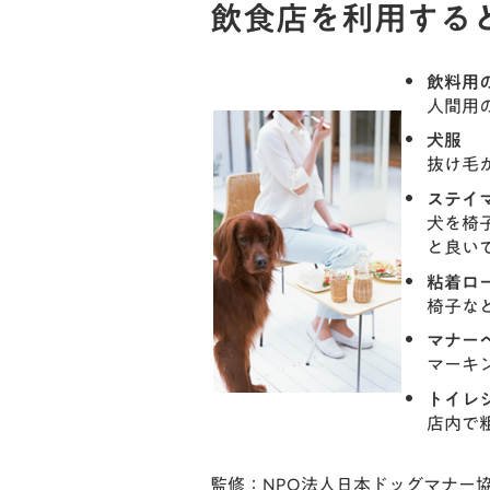
飲食店を利用する
飲料用
人間用
犬服
抜け毛
ステイ
犬を椅
と良い
粘着ロ
椅子な
マナー
マーキ
トイレ
店内で
監修：
NPO法人日本ドッグマナー