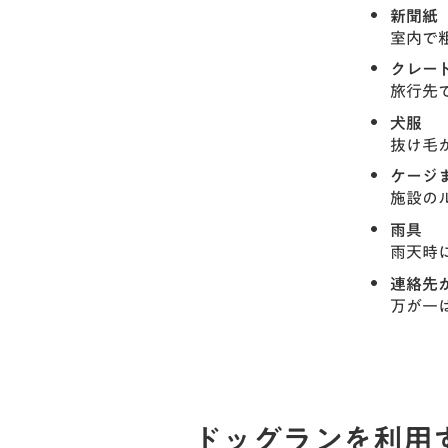
新聞紙
室内で
クレー
旅行先
犬服
抜け毛
ケージ
施設の
雨具
雨天時
連絡先
万が一
ドッグランを利用