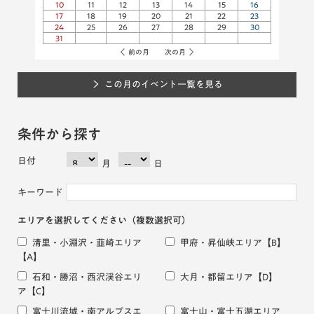
10
11
12
13
14
15
16
17
18
19
20
21
22
23
24
25
26
27
28
29
30
31
前の月
次の月
この月のイベント一覧を見る
条件から探す
日付
月
日
キーワード
エリアを選択してください
（複数選択可）
清里・小淵沢・韮崎エリア
甲府・昇仙峡エリア
【B】
【A】
石和・勝沼・西沢渓谷エリ
大月・都留エリア
【D】
ア
【C】
富士川流域・南アルプスエ
富士山・富士五湖エリア