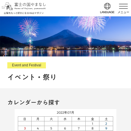
LANGUAGE
メニュー
Event and Festival
イベント・祭り
カレンダーから探す
2022年07月
日
月
火
水
木
金
土
1
2
3
4
5
6
7
8
9