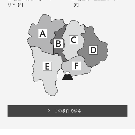
リア
【E】
【F】