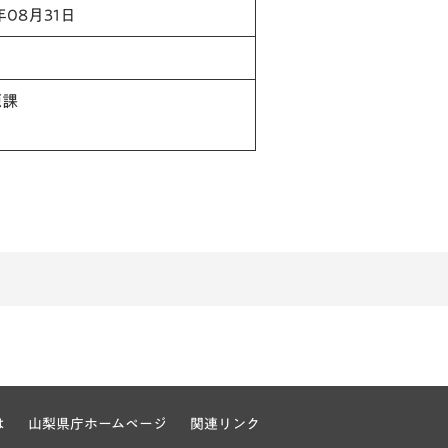
年08月31日
源課
は
山梨県庁ホームページ
関連リンク