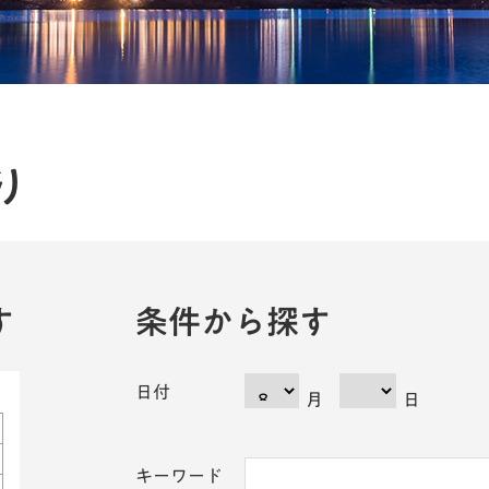
り
す
条件から探す
日付
月
日
キーワード