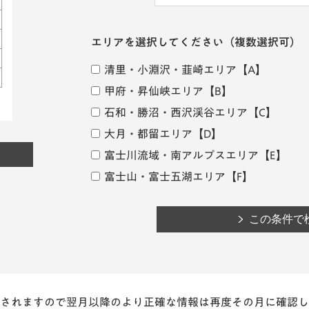
エリアを選択してください
（複数選択可）
清里・小淵沢・韮崎エリア
【A】
甲府・昇仙峡エリア
【B】
石和・勝沼・西沢渓谷エリア
【C】
大月・都留エリア
【D】
富士川流域・南アルプスエリア
【E】
富士山・富士五湖エリア
【F】
されますので翌月以降のより正確な情報は再度その月に確認し