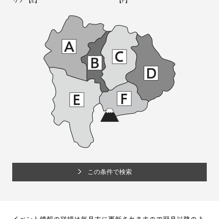
リア
【E】
【F】