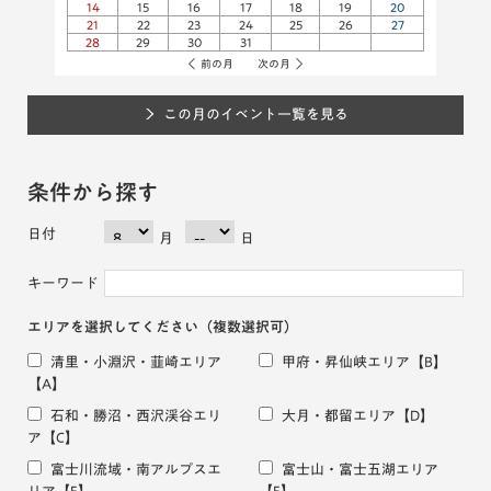
14
15
16
17
18
19
20
21
22
23
24
25
26
27
28
29
30
31
前の月
次の月
この月のイベント一覧を見る
条件から探す
日付
月
日
キーワード
エリアを選択してください
（複数選択可）
清里・小淵沢・韮崎エリア
甲府・昇仙峡エリア
【B】
【A】
石和・勝沼・西沢渓谷エリ
大月・都留エリア
【D】
ア
【C】
富士川流域・南アルプスエ
富士山・富士五湖エリア