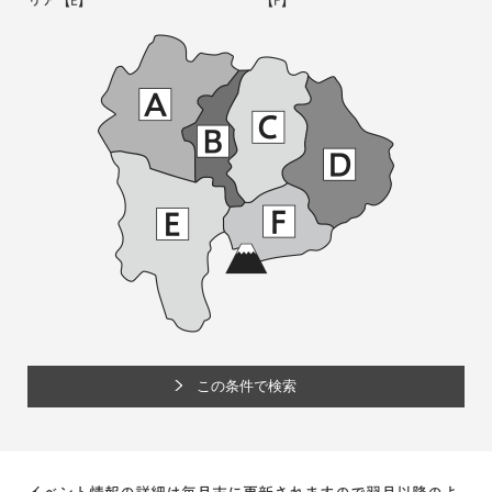
リア
【E】
【F】