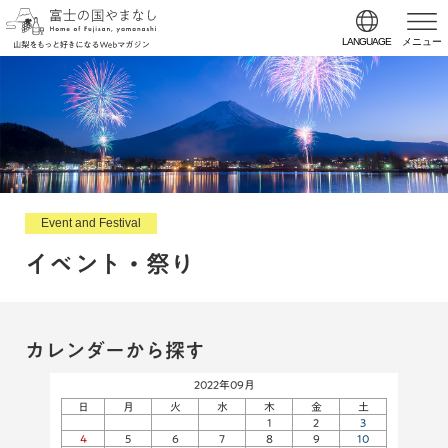
LANGUAGE
メニュー
Event and Festival
イベント・祭り
カレンダーから探す
2022年09月
日
月
火
水
木
金
土
1
2
3
4
5
6
7
8
9
10