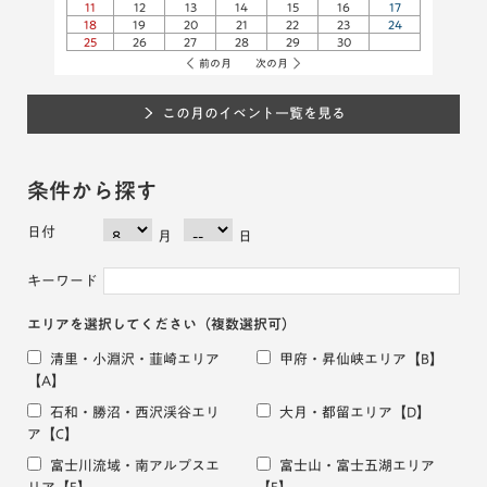
11
12
13
14
15
16
17
18
19
20
21
22
23
24
25
26
27
28
29
30
前の月
次の月
この月のイベント一覧を見る
条件から探す
日付
月
日
キーワード
エリアを選択してください
（複数選択可）
清里・小淵沢・韮崎エリア
甲府・昇仙峡エリア
【B】
【A】
石和・勝沼・西沢渓谷エリ
大月・都留エリア
【D】
ア
【C】
富士川流域・南アルプスエ
富士山・富士五湖エリア