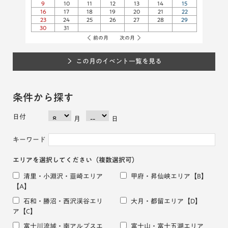
9
10
11
12
13
14
15
16
17
18
19
20
21
22
23
24
25
26
27
28
29
30
31
前の月
次の月
この月のイベント一覧を見る
条件から探す
日付
月
日
キーワード
エリアを選択してください
（複数選択可）
清里・小淵沢・韮崎エリア
甲府・昇仙峡エリア
【B】
【A】
石和・勝沼・西沢渓谷エリ
大月・都留エリア
【D】
ア
【C】
富士川流域・南アルプスエ
富士山・富士五湖エリア