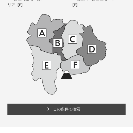
リア
【E】
【F】