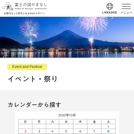
LANGUAGE
メニュー
Event and Festival
イベント・祭り
カレンダーから探す
2022年10月
日
月
火
水
木
金
土
1
2
3
4
5
6
7
8