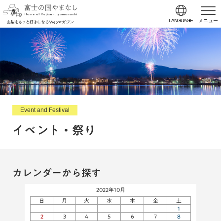
LANGUAGE
メニュー
Event and Festival
イベント・祭り
カレンダーから探す
2022年10月
日
月
火
水
木
金
土
1
2
3
4
5
6
7
8