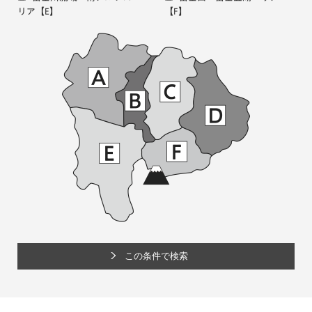
リア
【E】
【F】