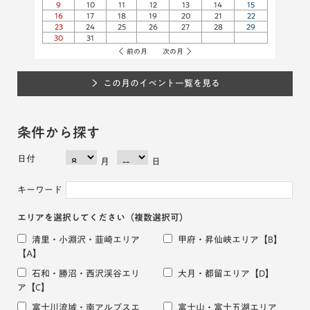
9
10
11
12
13
14
15
16
17
18
19
20
21
22
23
24
25
26
27
28
29
30
31
前の月
次の月
この月のイベント一覧を見る
条件から探す
日付
月
日
キーワード
エリアを選択してください
（複数選択可）
清里・小淵沢・韮崎エリア
甲府・昇仙峡エリア
【B】
【A】
石和・勝沼・西沢渓谷エリ
大月・都留エリア
【D】
ア
【C】
富士川流域・南アルプスエ
富士山・富士五湖エリア