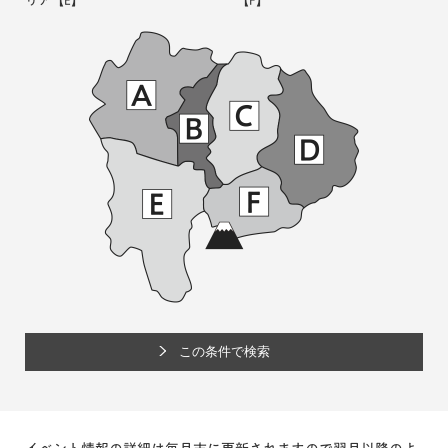
リア
【E】
【F】