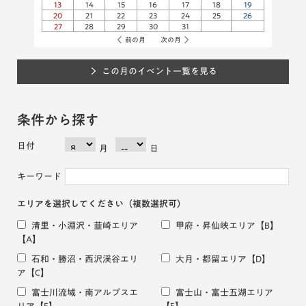
13
14
15
16
17
18
19
20
21
22
23
24
25
26
27
28
29
30
31
前の月
次の月
この月のイベント一覧を見る
条件から探す
日付
月
日
キーワード
エリアを選択してください
（複数選択可）
清里・小淵沢・韮崎エリア
甲府・昇仙峡エリア
【B】
【A】
石和・勝沼・西沢渓谷エリ
大月・都留エリア
【D】
ア
【C】
富士川流域・南アルプスエ
富士山・富士五湖エリア