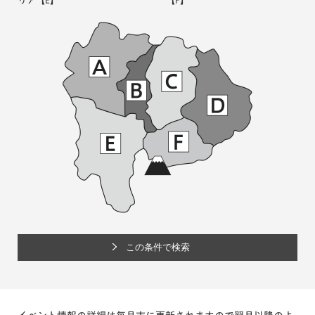
リア
【E】
【F】