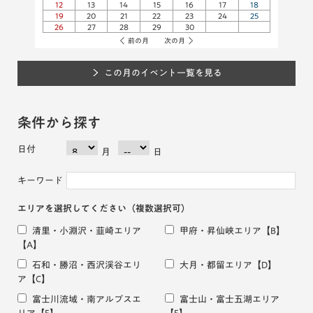
12
13
14
15
16
17
18
19
20
21
22
23
24
25
26
27
28
29
30
前の月
次の月
この月のイベント一覧を見る
条件から探す
日付
月
日
キーワード
エリアを選択してください
（複数選択可）
清里・小淵沢・韮崎エリア
甲府・昇仙峡エリア
【B】
【A】
石和・勝沼・西沢渓谷エリ
大月・都留エリア
【D】
ア
【C】
富士川流域・南アルプスエ
富士山・富士五湖エリア