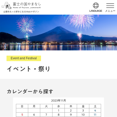
LANGUAGE
メニュー
Event and Festival
イベント・祭り
カレンダーから探す
2023年11月
日
月
火
水
木
金
土
1
2
3
4
5
6
7
8
9
10
11