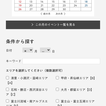
12
13
14
15
16
17
18
19
20
21
22
23
24
25
26
27
28
29
30
前の月
次の月
この月のイベント一覧を見る
条件から探す
日付
月
日
キーワード
エリアを選択してください
（複数選択可）
清里・小淵沢・韮崎エリア
甲府・昇仙峡エリア
【B】
【A】
石和・勝沼・西沢渓谷エリ
大月・都留エリア
【D】
ア
【C】
富士川流域・南アルプスエ
富士山・富士五湖エリア