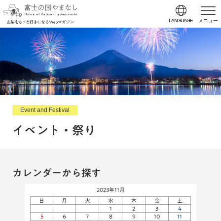
LANGUAGE
メニュー
Event and Festival
イベント・祭り
カレンダーから探す
2023年11月
日
月
火
水
木
金
土
1
2
3
4
5
6
7
8
9
10
11