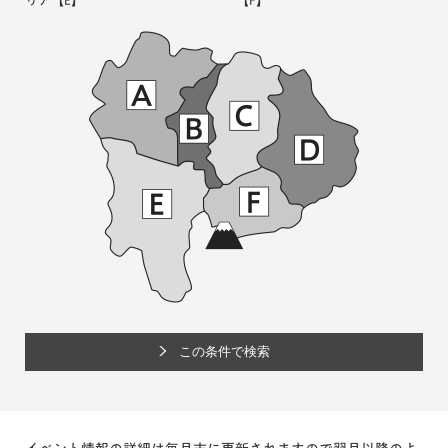
リア
【E】
【F】