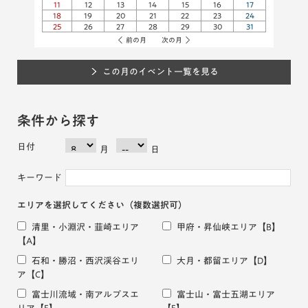
11
12
13
14
15
16
17
18
19
20
21
22
23
24
25
26
27
28
29
30
31
前の月
次の月
この月のイベント一覧を見る
条件から探す
日付
月
日
キーワード
エリアを選択してください
（複数選択可）
清里・小淵沢・韮崎エリア
甲府・昇仙峡エリア
【B】
【A】
石和・勝沼・西沢渓谷エリ
大月・都留エリア
【D】
ア
【C】
富士川流域・南アルプスエ
富士山・富士五湖エリア