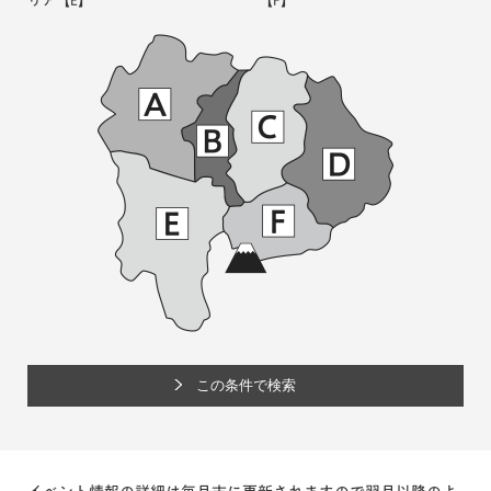
リア
【E】
【F】