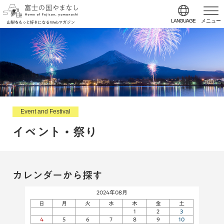
LANGUAGE
メニュー
Event and Festival
イベント・祭り
カレンダーから探す
2024年08月
日
月
火
水
木
金
土
1
2
3
4
5
6
7
8
9
10